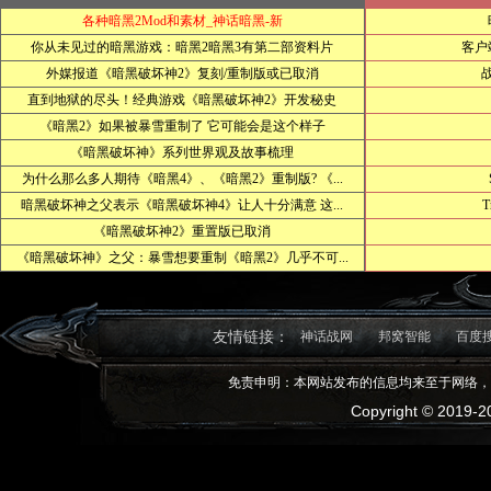
各种暗黑2Mod和素材_神话暗黑-新
你从未见过的暗黑游戏：暗黑2暗黑3有第二部资料片
客户
外媒报道《暗黑破坏神2》复刻/重制版或已取消
直到地狱的尽头！经典游戏《暗黑破坏神2》开发秘史
《暗黑2》如果被暴雪重制了 它可能会是这个样子
《暗黑破坏神》系列世界观及故事梳理
为什么那么多人期待《暗黑4》、《暗黑2》重制版? 《...
暗黑破坏神之父表示《暗黑破坏神4》让人十分满意 这...
T
《暗黑破坏神2》重置版已取消
《暗黑破坏神》之父：暴雪想要重制《暗黑2》几乎不可...
友情链接：
神话战网
邦窝智能
百度
免责申明：本网站发布的信息均来至于网络，
Copyright © 2019-20