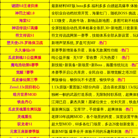
谜团9.0王者归来
最新材料MF版.boss多多.福利多多 白嫖超高爆率 体验
神罚之城1.0
全职业自动档丝滑开荒，海量红门，随机BOSS 挑战，
海棠S2
1.13微变，高效牛场，新物品新地图，多图可刷不枯
神话传说S7高爆
全屏技能自动挡,简单粗暴全靠肝,30+新地图,11套新装备(
符文传说S1
符文传说战网第一赛季，技能体系全部从新设置，玩家可
堕天使s29-罗格保卫战
新增声望系统, 罗盘可洗MF
-热门
久久修仙s10
新赛季新增装备升星，装备无敌属性功能
-热门
瓜皮刺魂11公益爽服
纯公益开服 · 无VIP · 零收费 · 只为热爱！
-热门
魔电浩劫第6赛季
新技能+新装备+新场景+新Boss，巅覆传统玩法
-热
觉醒 7赛季
本赛季开启公共库房，全民自动，新增觉醒之塔20层，
瓜皮修仙第三季
爽版修仙，畅快玩不卡进度，愉快毕业
-热门
Zero1.13c回归初心
1.13c原版+重置版2.6部分内容，适合喜欢原版1.13c
暗月世界MOD
独树一帜的武器打造系统，无限制转职系统，超爽体
铁血丹心
江湖已启，豪杰共聚！愿诸位侠士，仗剑天涯，铁血丹心
瓜皮灵魂重生爽玩版
最新爽玩版，宝库TP，手搓爆率，超爽体验
-热门
灵魂重生
老牌10年战网MOD，各个场景的跨度，深度设置平
驭龙者S1
超大型MOD，60多各红门场景，多达26套创新套装，丰
元素王座新赛季版
最新MF版 爆率全开 体验不同的乐趣和刺激
-热门