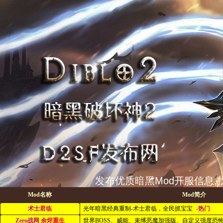
发布优质暗黑Mod开服信息,找
Mod名称
Mod简介
术士君临
光年暗黑经典重制-术士君临，全民抓宝宝
-热门
Zero战网 余烬重生
世界BOSS、威能、束缚恶魔加强版、自定义强度恐