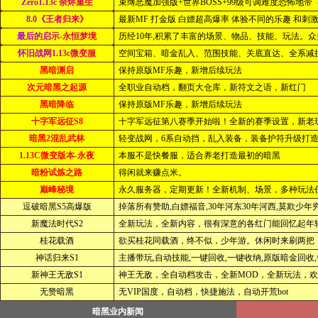
Zero1.13c 余烬重生
束缚恶魔加强版+世界BOSS+99级可调难度恐怖地带
8.0《王者归来》
最新MF 打金版 白嫖超高爆率 体验不同的乐趣 和刺
最后的启示-永恒梦境
历经10年,积累了丰富的场景、物品、技能、玩法。众多
怀旧战网1.13c微变服
空间宝箱、暗金乱入、范围技能、关底直达、全系减抗破
黑暗渊启
保持原版MF乐趣，新增后续玩法
次元暗黑之起源
全职业自动档，翻页大仓库，新符文之语，新红门
黑暗降临
保持原版MF乐趣，新增后续玩法
十字军远征S8
十字军远征第八赛季开始啦！全新的赛季设置，新老玩家
暗黑2混乱武林
轻变战网，6系自动挡，乱入装备，装备护符升级打造。
1.13C微变版本-永夜
本服不是快餐服，适合养老打造最初的暗黑
暗粉试炼之路
得闲就来赚点米。
巅峰秘境
永久服务器，定期更新！全新机制、场景，多种玩法
逗破暗黑S5高爆版
掉落所有赞助,白嫖福音,30年河东30年河西,莫欺少年穷
新魔法时代S2
全新玩法，全新内容，很有深意的各红门能回忆起年
桂花载酒
欲买桂花同载酒，终不似，少年游。休闲时来刷两把，让
神话归来S1
主播带玩,自动技能,一键回收,一键收纳,原版暗金回收,每
新神王无敌S1
神王无敌，全自动档攻击，全新MOD，全新玩法，欢迎
无赞暗黑
无VIP国度，自动档，快捷施法，自动开荒bot
暗黑业内新闻