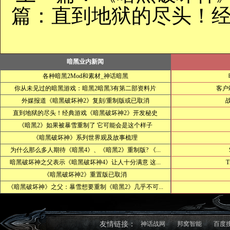
篇：
直到地狱的尽头！经
暗黑业内新闻
各种暗黑2Mod和素材_神话暗黑
你从未见过的暗黑游戏：暗黑2暗黑3有第二部资料片
客户
外媒报道《暗黑破坏神2》复刻/重制版或已取消
直到地狱的尽头！经典游戏《暗黑破坏神2》开发秘史
《暗黑2》如果被暴雪重制了 它可能会是这个样子
《暗黑破坏神》系列世界观及故事梳理
为什么那么多人期待《暗黑4》、《暗黑2》重制版? 《...
暗黑破坏神之父表示《暗黑破坏神4》让人十分满意 这...
T
《暗黑破坏神2》重置版已取消
《暗黑破坏神》之父：暴雪想要重制《暗黑2》几乎不可...
友情链接：
神话战网
邦窝智能
百度