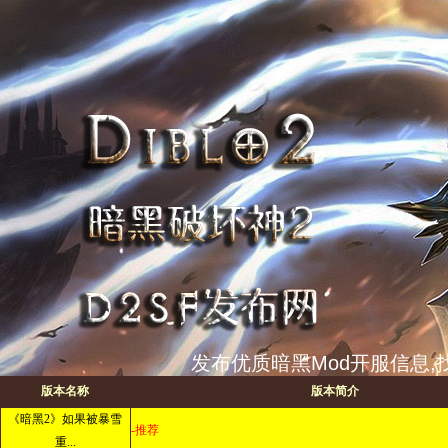
发布优质暗黑Mod开服信息,找
版本名称
版本简介
《暗黑2》如果被暴雪
-推荐
重...