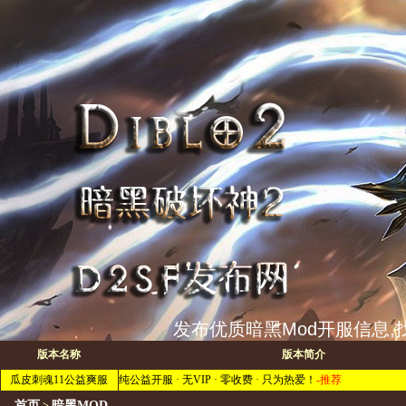
发布优质暗黑Mod开服信息,找
版本名称
版本简介
瓜皮刺魂11公益爽服
纯公益开服 · 无VIP · 零收费 · 只为热爱！
-推荐
首页
暗黑MOD