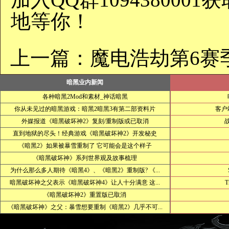
地等你！
上一篇：
魔电浩劫第6赛
暗黑业内新闻
各种暗黑2Mod和素材_神话暗黑
你从未见过的暗黑游戏：暗黑2暗黑3有第二部资料片
客户
外媒报道《暗黑破坏神2》复刻/重制版或已取消
直到地狱的尽头！经典游戏《暗黑破坏神2》开发秘史
《暗黑2》如果被暴雪重制了 它可能会是这个样子
《暗黑破坏神》系列世界观及故事梳理
为什么那么多人期待《暗黑4》、《暗黑2》重制版? 《...
暗黑破坏神之父表示《暗黑破坏神4》让人十分满意 这...
T
《暗黑破坏神2》重置版已取消
《暗黑破坏神》之父：暴雪想要重制《暗黑2》几乎不可...