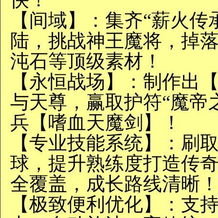
‌【间域】‌：集齐“薪火
陆，挑战神王魔将，掉落
沌石‌等顶级素材！
‌【永恒战场】‌：制作
与天尊，赢取‌护符“魔帝
兵【嗜血天魔剑】！
‌【专业技能系统】‌：刷
球，提升熟练度打造传
全覆盖，成长路线清晰
‌【极致便利优化】‌：支持