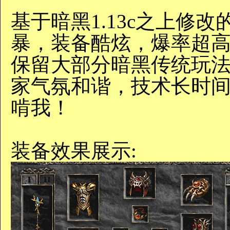
基于暗黑1.13c之上修
暴，装备酷炫，爆率超
保留大部分暗黑传统玩
家气氛和谐，技术长时
啃我！
装备效果展示: