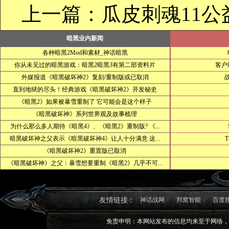
上一篇：
瓜皮刺魂11公
暗黑业内新闻
各种暗黑2Mod和素材_神话暗黑
你从未见过的暗黑游戏：暗黑2暗黑3有第二部资料片
客户
外媒报道《暗黑破坏神2》复刻/重制版或已取消
直到地狱的尽头！经典游戏《暗黑破坏神2》开发秘史
《暗黑2》如果被暴雪重制了 它可能会是这个样子
《暗黑破坏神》系列世界观及故事梳理
为什么那么多人期待《暗黑4》、《暗黑2》重制版? 《...
暗黑破坏神之父表示《暗黑破坏神4》让人十分满意 这...
T
《暗黑破坏神2》重置版已取消
《暗黑破坏神》之父：暴雪想要重制《暗黑2》几乎不可...
友情链接：
神话战网
邦窝智能
百度
免责申明：本网站发布的信息均来至于网络，