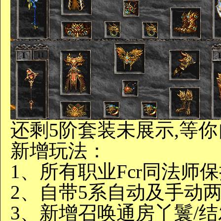
还剩5阶套装未展示,等
新增玩法：
1、所有职业Fcr同法师
2、自带5系自动及手动
3、新增召唤通房丫鬟/