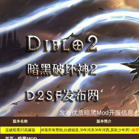
发布优质暗黑Mod开服信息,找
版本名称
版本简介
逗破暗黑S5高爆版
掉落所有赞助,白嫖福音,30年河东30年河西,莫欺少年穷!
-推荐
首页
暗黑MOD